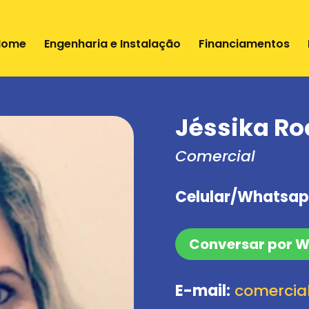
Home
Engenharia e Instalação
Financiamentos
Jéssika Ro
Comercial
Celular/Whatsap
Conversar por 
E-mail:
comercia