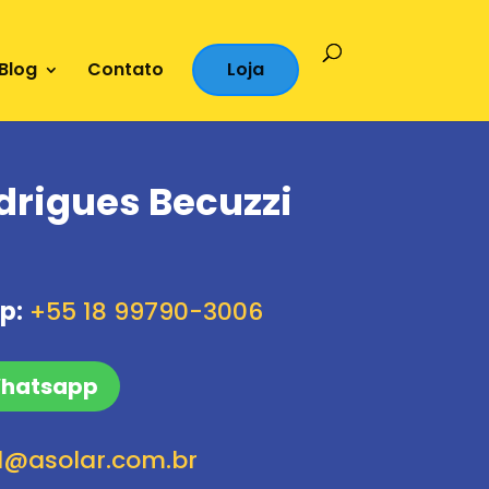
Blog
Contato
Loja
drigues Becuzzi
p:
+55 18 99790-3006
Whatsapp
l@asolar.com.br