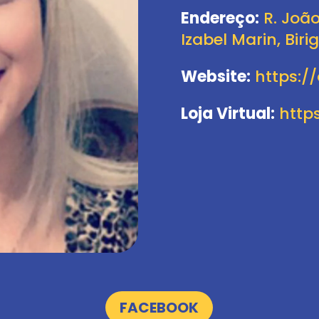
Endereço:
R. João
Izabel Marin, Biri
Website:
https:/
Loja Virtual:
https
FACEBOOK